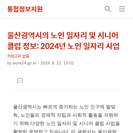
통합정보지원
검
메
색
뉴
울산광역시의 노인 일자리 및 시니어
상
본
문
세
클럽 정보: 2024년 노인 일자리 사업
제
컨
목
카테고리 없음
텐
by
work24.go.kr
2024. 8. 21. 13:02
츠
본
문
댓
글
달
기
울산광역시는 빠르게 증가하는 노인 인구에 발맞
춰, 노인들의 경제적 자립과 사회적 활동을 지원하
기 위해 다양한 노인 일자리 및 시니어 클럽 사업을
활발히 운영하고 있습니다. 이 글에서는 울산광역