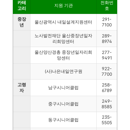
카테
전화번
지원 기관
고리
호
중장
291-
울산광역시 내일설계지원센터
년
7100
노사발전재단 울산중장년일자
289-
리희망센터
8974
울산양산경총 중장년일자리희
277-
망센터
9491
922-
(사)나은내일연구원
7700
고령
258-
남구시니어클럽
자
6789
249-
중구시니어클럽
8585
235-
동구시니어클럽
5505