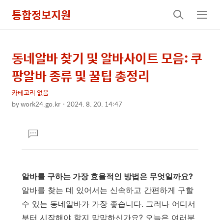
통합정보지원
검
메
색
뉴
동네알바 찾기 및 알바사이트 모음: 쿠
상
본
문
세
팡알바 종류 및 꿀팁 총정리
제
컨
목
카테고리 없음
텐
by
work24.go.kr
2024. 8. 20. 14:47
츠
본
문
댓
글
달
기
알바를 구하는 가장 효율적인 방법은 무엇일까요?
알바를 찾는 데 있어서는 신속하고 간편하게 구할
수 있는 동네알바가 가장 좋습니다. 그러나 어디서
부터 시작해야 할지 막막하신가요? 오늘은 여러분